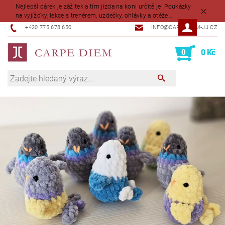
Nejlepší dárek je zážitek a tím jízda na koni určitě je! Poukázky
na vyjížďky, lekce s trenérem, uzdečky, ohlávky a otěže...
+420 775 678 650
INFO@CARPEDIEM-JJ.CZ
0
0 Kč