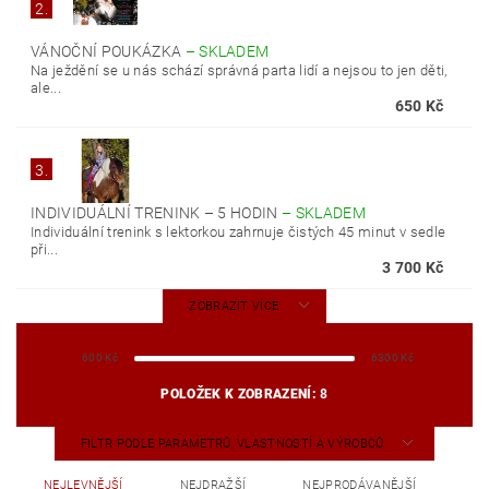
2.
VÁNOČNÍ POUKÁZKA
–
SKLADEM
Na ježdění se u nás schází správná parta lidí a nejsou to jen děti,
ale...
650 Kč
3.
INDIVIDUÁLNÍ TRENINK – 5 HODIN
–
SKLADEM
Individuální trenink s lektorkou zahrnuje čistých 45 minut v sedle
při...
3 700 Kč
ZOBRAZIT VÍCE
600
Kč
6300
Kč
POLOŽEK K ZOBRAZENÍ:
8
FILTR PODLE PARAMETRŮ, VLASTNOSTÍ A VÝROBCŮ
NEJLEVNĚJŠÍ
NEJDRAŽŠÍ
NEJPRODÁVANĚJŠÍ