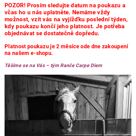
POZOR! Prosím sledujte datum na poukazu a
včas ho u nás uplatněte. Nemáme vždy
možnost, vzít vás na vyjížďku poslední týden,
kdy poukazu končí jeho platnost. Je potřeba
objednávat se dostatečně dopředu.
Platnost poukazu je 2 měsíce ode dne zakoupení
na našem
e-shopu
.
Těšíme se na Vás – tým Ranče Carpe Diem