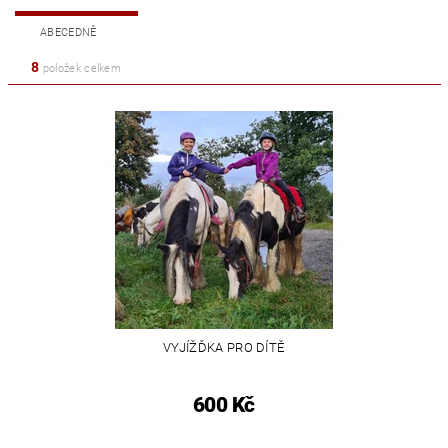
ABECEDNĚ
8
položek celkem
VYJÍŽĎKA PRO DÍTĚ
600 Kč