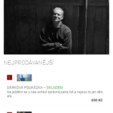
NEJPRODÁVANĚJŠÍ
1.
DÁRKOVÁ POUKÁZKA
–
SKLADEM
Na ježdění se u nás schází správná parta lidí a nejsou to jen děti,
ale...
650 Kč