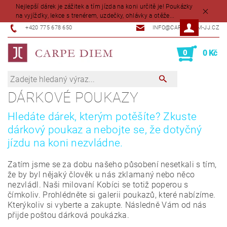
Nejlepší dárek je zážitek a tím jízda na koni určitě je! Poukázky
na vyjížďky, lekce s trenérem, uzdečky, ohlávky a otěže...
+420 775 678 650
INFO@CARPEDIEM-JJ.CZ
0
0 Kč
DÁRKOVÉ POUKAZY
Hledáte dárek, kterým potěšíte? Zkuste
dárkový poukaz a nebojte se, že dotyčný
jízdu na koni nezvládne.
Zatím jsme se za dobu našeho působení nesetkali s tím,
že by byl nějaký člověk u nás zklamaný nebo něco
nezvládl. Naši milovaní Kobíci se totiž poperou s
čímkoliv. Prohlédněte si galerii poukazů, které nabízíme.
Kterýkoliv si vyberte a zakupte. Následně Vám od nás
přijde poštou dárková poukázka.