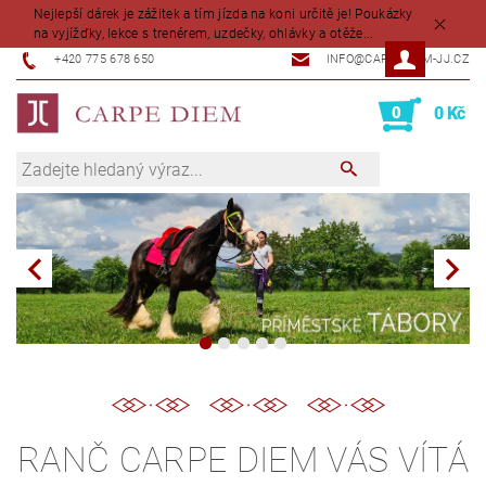
Nejlepší dárek je zážitek a tím jízda na koni určitě je! Poukázky
na vyjížďky, lekce s trenérem, uzdečky, ohlávky a otěže...
+420 775 678 650
INFO@CARPEDIEM-JJ.CZ
0
0 Kč
RANČ CARPE DIEM VÁS VÍTÁ