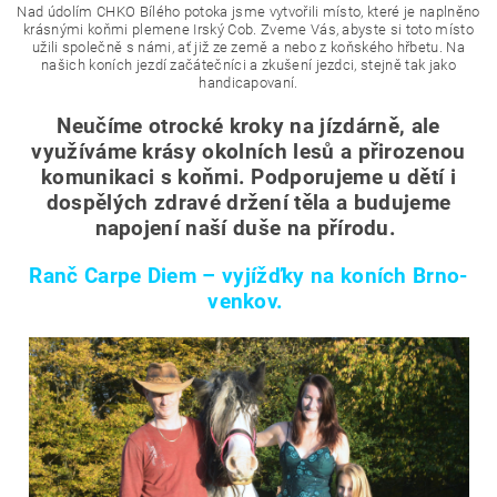
Nad údolím CHKO Bílého potoka jsme vytvořili místo, které je naplněno
krásnými koňmi plemene Irský Cob. Zveme Vás, abyste si toto místo
užili společně s námi, ať již ze země a nebo z koňského hřbetu. Na
našich koních jezdí začátečníci a zkušení jezdci, stejně tak jako
handicapovaní.
Neučíme otrocké kroky na jízdárně, ale
využíváme krásy okolních lesů a přirozenou
komunikaci s koňmi. Podporujeme u dětí i
dospělých zdravé držení těla a budujeme
napojení naší duše na přírodu.
Ranč Carpe Diem – vyjížďky na koních Brno-
venkov.