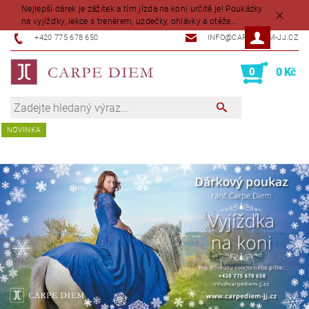
Nejlepší dárek je zážitek a tím jízda na koni určitě je! Poukázky
na vyjížďky, lekce s trenérem, uzdečky, ohlávky a otěže...
+420 775 678 650
INFO@CARPEDIEM-JJ.CZ
0
0 Kč
NOVINKA