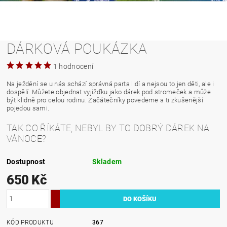
DÁRKOVÁ POUKÁZKA
1 hodnocení
Na ježdění se u nás schází správná parta lidí a nejsou to jen děti, ale i
dospělí. Můžete objednat vyjížďku jako dárek pod stromeček a může
být klidně pro celou rodinu. Začátečníky povedeme a ti zkušenější
pojedou sami.
TAK CO ŘÍKÁTE, NEBYL BY TO DOBRÝ DÁREK NA
VÁNOCE?
Dostupnost
Skladem
650 Kč
KÓD PRODUKTU
367