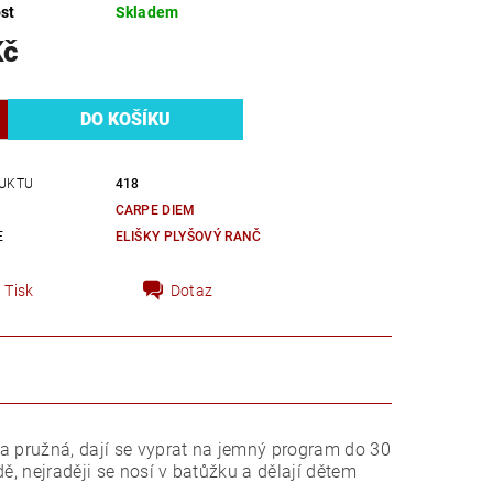
st
Skladem
Kč
UKTU
418
CARPE DIEM
E
ELIŠKY PLYŠOVÝ RANČ
Tisk
Dotaz
a pružná, dají se vyprat na jemný program do 30
ě, nejraději se nosí v batůžku a dělají dětem