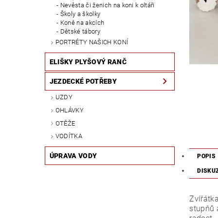
Nevěsta či ženich na koni k oltáři
Školy a školky
Koně na akcích
Dětské tábory
PORTRÉTY NAŠICH KONÍ
ELIŠKY PLYŠOVÝ RANČ
JEZDECKÉ POTŘEBY
UZDY
OHLÁVKY
OTĚŽE
VODÍTKA
ÚPRAVA VODY
POPIS
DISKU
Zvířátk
stupňů a