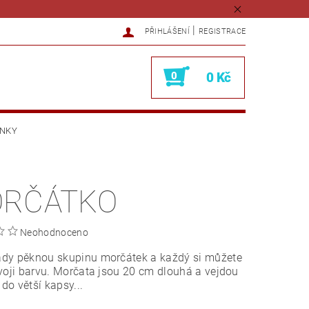
|
PŘIHLÁŠENÍ
REGISTRACE
0
0 Kč
ÍNKY
RČÁTKO
Neohodnoceno
dy pěknou skupinu morčátek a každý si můžete
voji barvu. Morčata jsou 20 cm dlouhá a vejdou
 do větší kapsy...