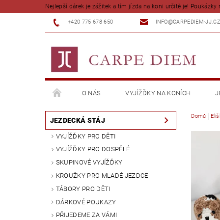
Nejlepší dárek je zážitek a tím jízda na koni určitě je! Poukázky 
+420 775 678 650
INFO@CARPEDIEM-JJ.C
O NÁS
VYJÍŽĎKY NA KONÍCH
J
Domů
Eli
JEZDECKÁ STÁJ
VYJÍŽĎKY PRO DĚTI
VYJÍŽĎKY PRO DOSPĚLÉ
SKUPINOVÉ VYJÍŽĎKY
KROUŽKY PRO MLADÉ JEZDCE
TÁBORY PRO DĚTI
DÁRKOVÉ POUKAZY
PŘIJEDEME ZA VÁMI