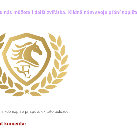
.
 u nás můžete i další zvířátka. Klidně nám svoje přání napišt
í, kdo napíše příspěvek k této položce.
at komentář