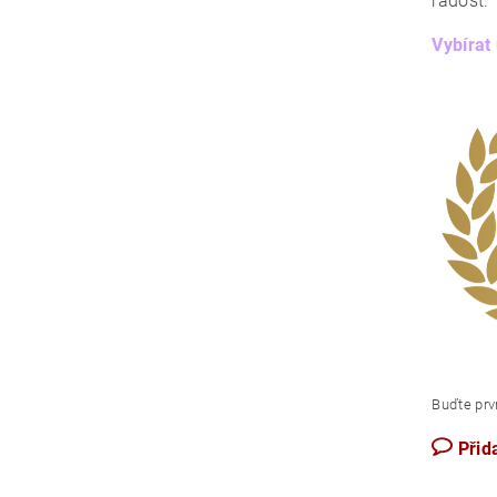
radost
Vybírat
Buďte prvn
Přid