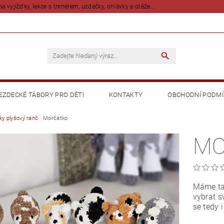
na vyjížďky, lekce s trenérem, uzdečky, ohlávky a otěže...
Z
EZDECKÉ TÁBORY PRO DĚTI
KONTAKTY
OBCHODNÍ PODM
šky plyšový ranč
Morčátko
MO
Máme ta
vybrat s
se tedy i