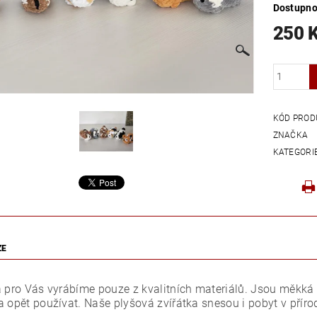
Dostupno
250 
KÓD PROD
ZNAČKA
KATEGORI
ZE
a pro Vás vyrábíme pouze z kvalitních materiálů. Jsou měkká 
 opět používat. Naše plyšová zvířátka snesou i pobyt v přírod