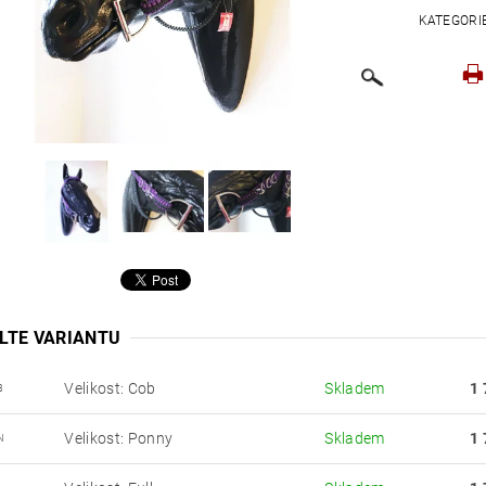
KATEGORI
LTE VARIANTU
Velikost: Cob
Skladem
1 
B
Velikost: Ponny
Skladem
1 
N