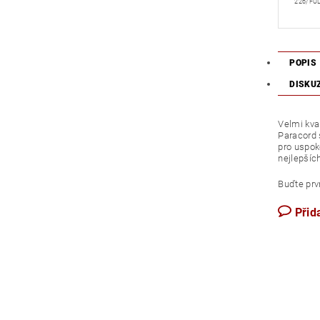
226/FU
POPIS
DISKU
Velmi kval
Paracord 
pro uspok
nejlepších
Buďte prvn
Přid