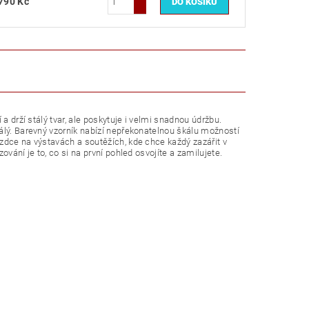
790 Kč
a drží stálý tvar, ale poskytuje i velmi snadnou údržbu.
álý. Barevný vzorník nabízí nepřekonatelnou škálu možností
zdce na výstavách a soutěžích, kde chce každý zazářit v
vání je to, co si na první pohled osvojíte a zamilujete.