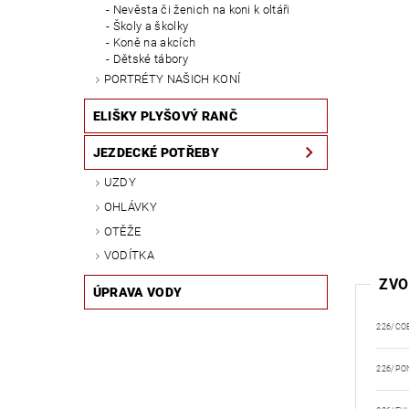
Nevěsta či ženich na koni k oltáři
Školy a školky
Koně na akcích
Dětské tábory
PORTRÉTY NAŠICH KONÍ
ELIŠKY PLYŠOVÝ RANČ
JEZDECKÉ POTŘEBY
UZDY
OHLÁVKY
OTĚŽE
VODÍTKA
ZVO
ÚPRAVA VODY
226/CO
226/PO