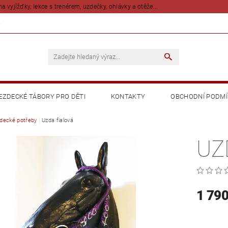
na vyjížďky, lekce s trenérem, uzdečky, ohlávky a otěže...
Z
EZDECKÉ TÁBORY PRO DĚTI
KONTAKTY
OBCHODNÍ PODM
decké potřeby
Uzda fialová
UZ
1 790