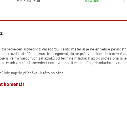
Velikost: Full
Skladem
1 
L
ZE
itní provedení uzdečky z Paracordu. Tento materiál je nejen velice pevnostní 
se na rozdíl od kůže nemusí impregnovat, dá se prát v pračce. Je barevně st
ojení velmi náročných zákazníků od těch nejmladších až po profesionální je
 barvách.Unikátní provedení nastavitelnosti velikostí a jednoduchost v nasazo
í, kdo napíše příspěvek k této položce.
at komentář