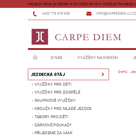
Nejlepší dárek je zážitek a tím jízda na koni určitě je! Poukázky 
+420 775 678 650
INFO@CARPEDIEM-JJ.C
O NÁS
VYJÍŽĎKY NA KONÍCH
J
Domů
Jez
JEZDECKÁ STÁJ
VYJÍŽĎKY PRO DĚTI
VYJÍŽĎKY PRO DOSPĚLÉ
SKUPINOVÉ VYJÍŽĎKY
KROUŽKY PRO MLADÉ JEZDCE
TÁBORY PRO DĚTI
DÁRKOVÉ POUKAZY
PŘIJEDEME ZA VÁMI