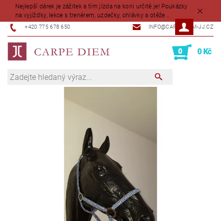
Nejlepší dárek je zážitek a tím jízda na koni určitě je! Poukázky
na vyjížďky, lekce s trenérem, uzdečky, ohlávky a otěže...
+420 775 678 650
INFO@CARPEDIEM-JJ.CZ
0
0 Kč