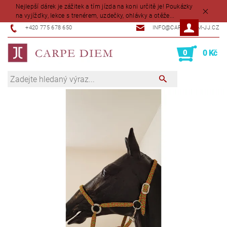
Nejlepší dárek je zážitek a tím jízda na koni určitě je! Poukázky
na vyjížďky, lekce s trenérem, uzdečky, ohlávky a otěže...
+420 775 678 650
INFO@CARPEDIEM-JJ.CZ
0
0 Kč